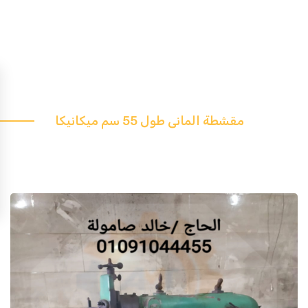
مقشطة المانى طول 55 سم ميكانيكا