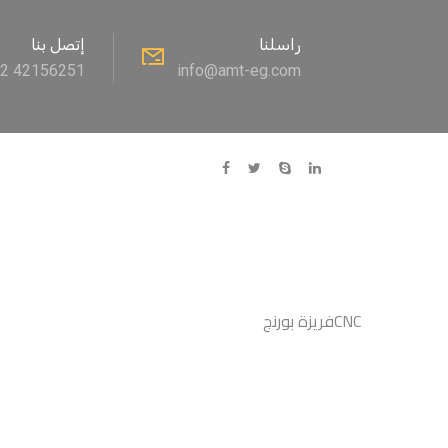
راسلنا
إتصل بنا
02 42156251
info@amt-eg.com
فريزة بورنجCNC