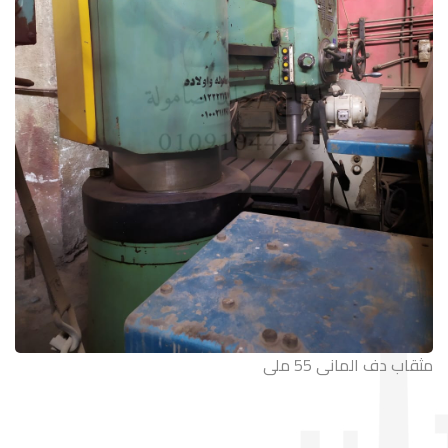
مثقاب دف المانى 55 ملى