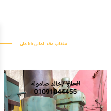
مثقاب دف المانى 55 ملى